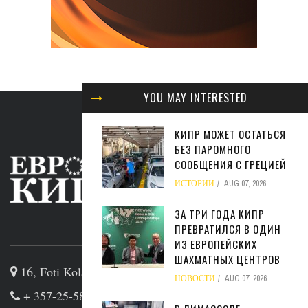
YOU MAY INTERESTED
КИПР МОЖЕТ ОСТАТЬСЯ
БЕЗ ПАРОМНОГО
СООБЩЕНИЯ С ГРЕЦИЕЙ
ИСТОРИИ
AUG 07, 2026
ЗА ТРИ ГОДА КИПР
ПРЕВРАТИЛСЯ В ОДИН
ABOUT US
ИЗ ЕВРОПЕЙСКИХ
ШАХМАТНЫХ ЦЕНТРОВ
16, Foti Kolakidi str, 3031, Limassol, Cyprus
НОВОСТИ
AUG 07, 2026
+ 357-25-581133