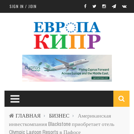
Skip to main content
SIGN IN / JOIN
S
ГЛАВНАЯ
БИЗНЕС
Американская
›
›
f
инвесткомпания Blackstone приобретает отель
Olympic Lagoon Resorts в Пафосе