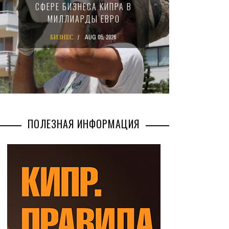
СФЕРЕ БИЗНЕСА КИПРА В
НАЛ
МИЛЛИАРДЫ ЕВРО
М
БИЗНЕС
AUG 05, 2026
БИ
ПОЛЕЗНАЯ ИНФОРМАЦИЯ