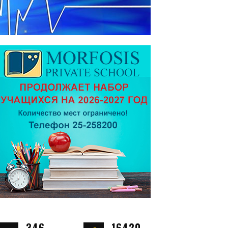
346
16420