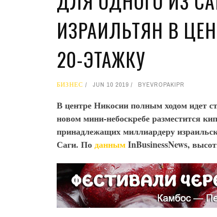
ДЛЯ ОДНОГО ИЗ С
ИЗРАИЛЬТЯН В ЦЕН
20-ЭТАЖКУ
БИЗНЕС
JUN 10 2019
BY
EVROPAKIPR
В центре Никосии полным ходом идет ст
новом мини-небоскребе разместится ки
принадлежащих миллиардеру израильск
Саги. По
данным
InBusinessNews
, высот