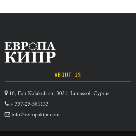
ABOUT US
16, Foti Kolakidi str, 3031, Limassol, Cyprus
+ 357-25-581133
info@evropakipr.com