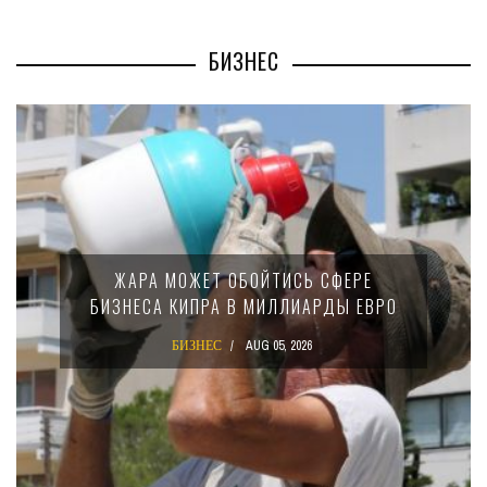
БИЗНЕС
МИНФИН КИПРА ПЕРЕПИС
ЙТИСЬ СФЕРЕ
15-ПРОЦЕНТНОМ НА
МИЛЛИАРДЫ ЕВРО
КРУПНЫХ МЕЖДУНА
КОМПАНИЙ
G 05, 2026
БИЗНЕС
AUG 02, 