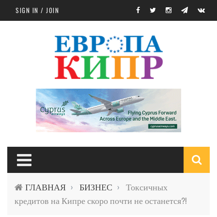
Skip to main content
SIGN IN / JOIN
S
ГЛАВНАЯ
БИЗНЕС
Токсичных
›
›
f
кредитов на Кипре скоро почти не останется?!