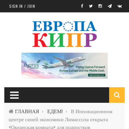
Skip to main content
SIGN IN / JOIN
S
ГЛАВНАЯ
ЕДЕМ!
В Инновационном
›
›
f
центре синей экономики Лимассола открыта
«Океанская комната» для подростков