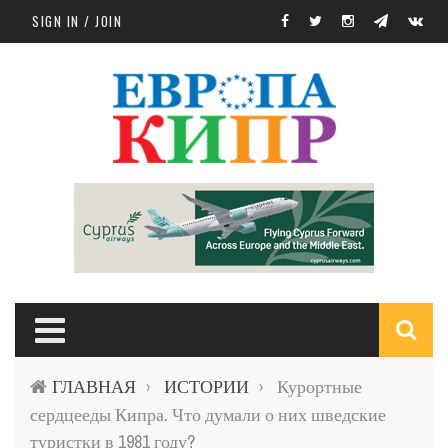
Skip to main content
SIGN IN / JOIN
S
ГЛАВНАЯ
ИСТОРИИ
Курортные
›
›
f
сердцееды Кипра. Что думали о них шведские
туристки в 1981 году?