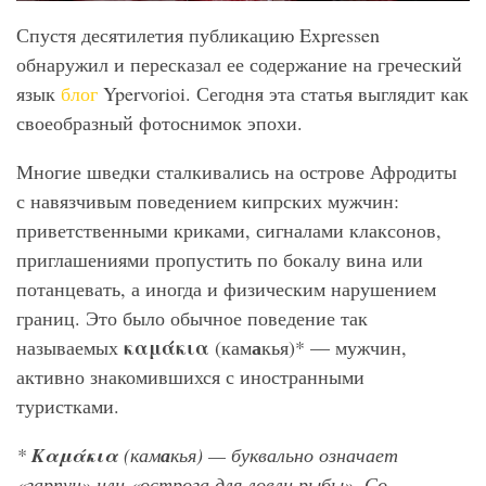
Спустя десятилетия публикацию Expressen
обнаружил и пересказал ее содержание на греческий
язык
блог
Ypervorioi. Сегодня эта статья выглядит как
своеобразный фотоснимок эпохи.
Многие шведки сталкивались на острове Афродиты
с навязчивым поведением кипрских мужчин:
приветственными криками, сигналами клаксонов,
приглашениями пропустить по бокалу вина или
потанцевать, а иногда и физическим нарушением
границ. Это было обычное поведение так
καμάκια
а
называемых
(кам
кья)* — мужчин,
активно знакомившихся с иностранными
туристками.
*
Καμάκια
(кам
а
кья) — буквально означает
«гарпун» или «острога для ловли рыбы». Со