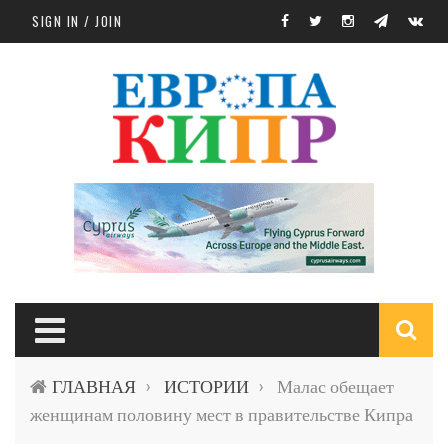
Skip to main content
SIGN IN / JOIN
S
ГЛАВНАЯ
ИСТОРИИ
Малас обещает
›
›
f
женщинам половину мест в правительстве Кипра