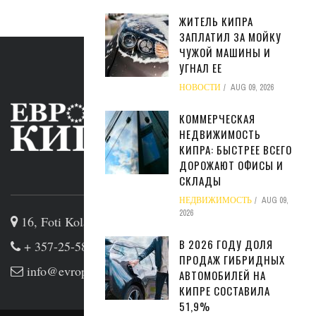
ЖИТЕЛЬ КИПРА
ЗАПЛАТИЛ ЗА МОЙКУ
ЧУЖОЙ МАШИНЫ И
УГНАЛ ЕЕ
НОВОСТИ
AUG 09, 2026
КОММЕРЧЕСКАЯ
НЕДВИЖИМОСТЬ
КИПРА: БЫСТРЕЕ ВСЕГО
ДОРОЖАЮТ ОФИСЫ И
ABOUT US
СКЛАДЫ
НЕДВИЖИМОСТЬ
AUG 09,
2026
16, Foti Kolakidi str, 3031, Limassol, Cyprus
В 2026 ГОДУ ДОЛЯ
+ 357-25-581133
ПРОДАЖ ГИБРИДНЫХ
info@evropakipr.com
АВТОМОБИЛЕЙ НА
КИПРЕ СОСТАВИЛА
51,9%