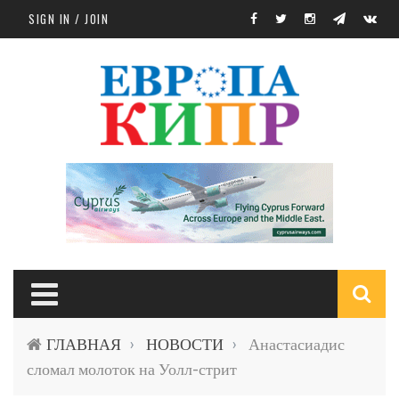
Skip to main content
SIGN IN / JOIN
S
ГЛАВНАЯ
НОВОСТИ
Анастасиадис
›
›
f
сломал молоток на Уолл-стрит