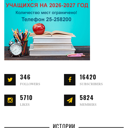
346
16420
FOLLOWERS
SUBSCRIBERS
5710
5824
LIKES
MEMBERS
ИСТОРИИ