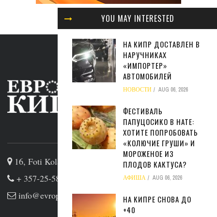
YOU MAY INTERESTED
НА КИПР ДОСТАВЛЕН В
НАРУЧНИКАХ
«ИМПОРТЕР»
АВТОМОБИЛЕЙ
НОВОСТИ
AUG 06, 2026
ФЕСТИВАЛЬ
ПАПУЦОСИКО В НАТЕ:
ABOUT US
ХОТИТЕ ПОПРОБОВАТЬ
«КОЛЮЧИЕ ГРУШИ» И
МОРОЖЕНОЕ ИЗ
16, Foti Kolakidi str, 3031, Limassol, Cyprus
ПЛОДОВ КАКТУСА?
+ 357-25-581133
АФИША
AUG 06, 2026
info@evropakipr.com
НА КИПРЕ СНОВА ДО
+40