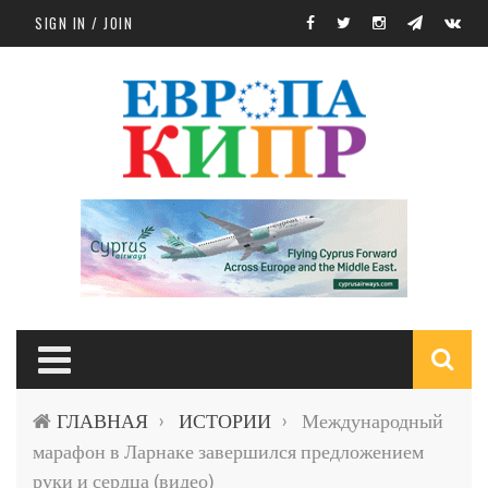
Skip to main content
SIGN IN / JOIN
S
ГЛАВНАЯ
ИСТОРИИ
Международный
›
›
f
марафон в Ларнаке завершился предложением
руки и сердца (видео)