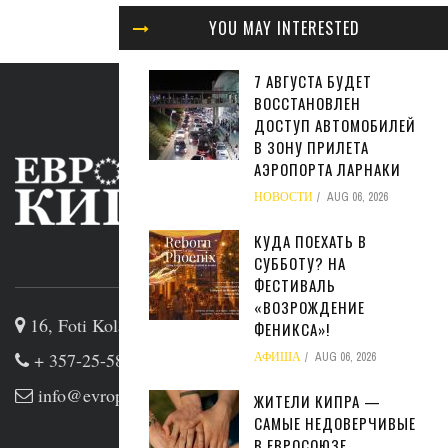
YOU MAY INTERESTED
7 АВГУСТА БУДЕТ
ВОССТАНОВЛЕН
ДОСТУП АВТОМОБИЛЕЙ
В ЗОНУ ПРИЛЕТА
АЭРОПОРТА ЛАРНАКИ
НОВОСТИ
AUG 06, 2026
КУДА ПОЕХАТЬ В
СУББОТУ? НА
ABOUT US
ФЕСТИВАЛЬ
«ВОЗРОЖДЕНИЕ
16, Foti Kolakidi str, 3031, Limassol, Cyprus
ФЕНИКСА»!
+ 357-25-581133
АФИША
AUG 06, 2026
info@evropakipr.com
ЖИТЕЛИ КИПРА —
САМЫЕ НЕДОВЕРЧИВЫЕ
В ЕВРОСОЮЗЕ