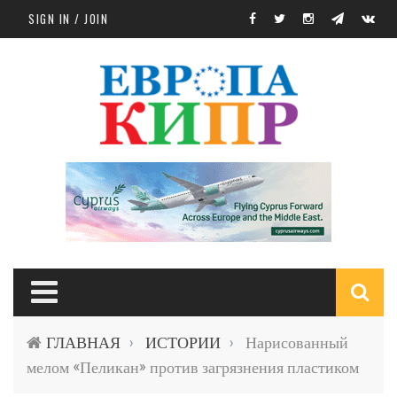
Skip to main content
SIGN IN / JOIN
S
ГЛАВНАЯ
ИСТОРИИ
Нарисованный
›
›
f
мелом «Пеликан» против загрязнения пластиком