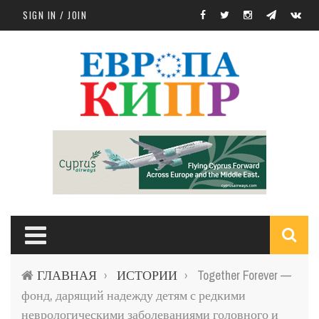
Skip to main content
SIGN IN / JOIN
S
ГЛАВНАЯ
ИСТОРИИ
Together Forever —
›
›
f
фонд, дарящий надежду детям с редкими
неврологическими заболеваниями головного и