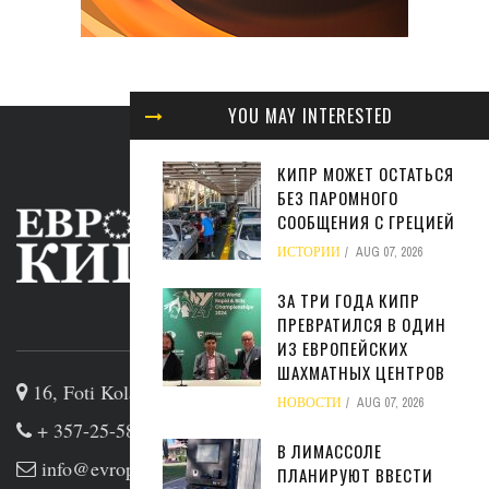
YOU MAY INTERESTED
КИПР МОЖЕТ ОСТАТЬСЯ
БЕЗ ПАРОМНОГО
СООБЩЕНИЯ С ГРЕЦИЕЙ
ИСТОРИИ
AUG 07, 2026
ЗА ТРИ ГОДА КИПР
ABOUT US
ПРЕВРАТИЛСЯ В ОДИН
ИЗ ЕВРОПЕЙСКИХ
ШАХМАТНЫХ ЦЕНТРОВ
16, Foti Kolakidi str, 3031, Limassol, Cyprus
НОВОСТИ
AUG 07, 2026
+ 357-25-581133
В ЛИМАССОЛЕ
info@evropakipr.com
ПЛАНИРУЮТ ВВЕСТИ