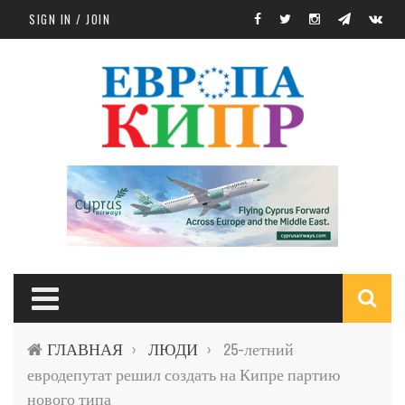
Skip to main content
SIGN IN / JOIN
S
ГЛАВНАЯ
ЛЮДИ
25-летний
›
›
f
евродепутат решил создать на Кипре партию
нового типа