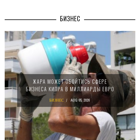
БИЗНЕС
МИНФИН КИПР
МОЖЕТ ОБОЙТИСЬ СФЕРЕ
15-ПРОЦЕ
 КИПРА В МИЛЛИАРДЫ ЕВРО
КРУПНЫ
БИЗНЕС
AUG 05, 2026
БИЗ