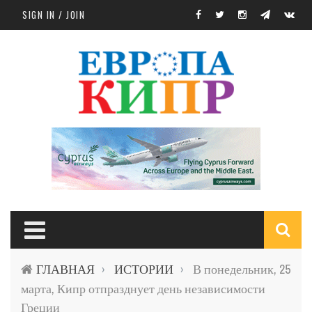
Skip to main content
SIGN IN / JOIN
S
ГЛАВНАЯ
ИСТОРИИ
В понедельник, 25
›
›
f
марта, Кипр отпразднует день независимости
Греции