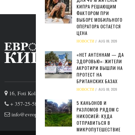
КИПРА РЕШАЮЩИМ
ФАКТОРОМ ПРИ
ВЫБОРЕ МОБИЛЬНОГО
ОПЕРАТОРА ОСТАЕТСЯ
ЦЕНА
НОВОСТИ
AUG 09, 2026
«НЕТ АНТЕННАМ — ДА
ЗДОРОВЬЮ»: ЖИТЕЛИ
АКРОТИРИ ВЫШЛИ НА
ПРОТЕСТ НА
ABOUT US
БРИТАНСКИХ БАЗАХ
НОВОСТИ
AUG 08, 2026
16, Foti Kolakidi str, 3031, Limassol, Cyprus
5 КАНЬОНОВ И
+ 357-25-581133
РАЗЛОМОВ РЯДОМ С
info@evropakipr.com
НИКОСИЕЙ: КУДА
ОТПРАВИТЬСЯ В
МИКРОПУТЕШЕСТВИЕ