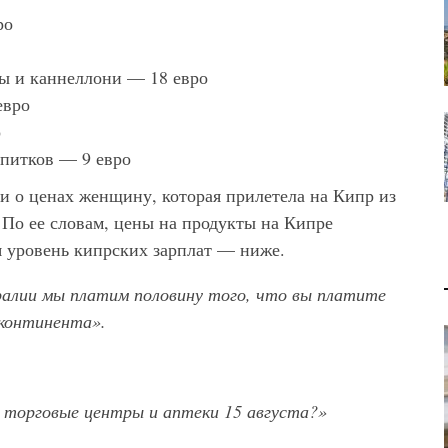
ро
ы и каннеллони — 18 евро
евро
о
апитков — 9 евро
и о ценах женщину, которая прилетела на Кипр из
 По ее словам, цены на продукты на Кипре
я уровень кипрских зарплат — ниже.
ралии мы платим половину того, что вы платите
 континента».
 торговые центры и аптеки 15 августа?»
В 2028 ГОДУ ENI НАЧНЕТ