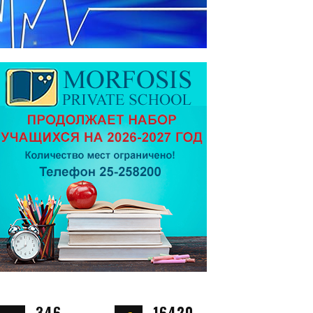
346
16420