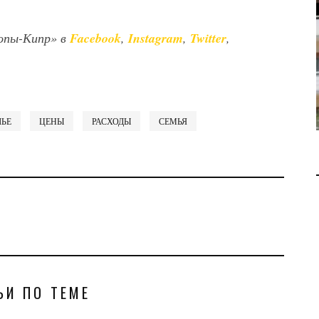
ДОБЫЧУ ГАЗА НА
МЕСТОРОЖДЕНИИ KRONOS
НА КИПРСКОМ ШЕЛЬФЕ
опы-Кипр» в
Facebook
,
Instagram
,
Twitter
,
БИЗНЕС
JUL 28, 2026
ЛЬЕ
ЦЕНЫ
РАСХОДЫ
СЕМЬЯ
ЬИ ПО ТЕМЕ