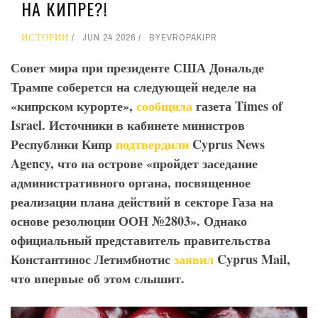
НА КИПРЕ?!
ИСТОРИИ
JUN 24 2026
BY
EVROPAKIPR
Совет мира при президенте США Дональде
Трампе соберется на следующей неделе на
«кипрском курорте»,
сообщила
газета Times
of
Israel
. Источники в кабинете министров
Республики Кипр
подтвердили
Cyprus
News
Agency
, что на острове «пройдет заседание
административного органа, посвященное
реализации плана действий в секторе Газа на
основе резолюции ООН №2803». Однако
официальный представитель правительства
Константинос Летимбиотис
заявил
Cyprus
Mail
,
что впервые об этом слышит.