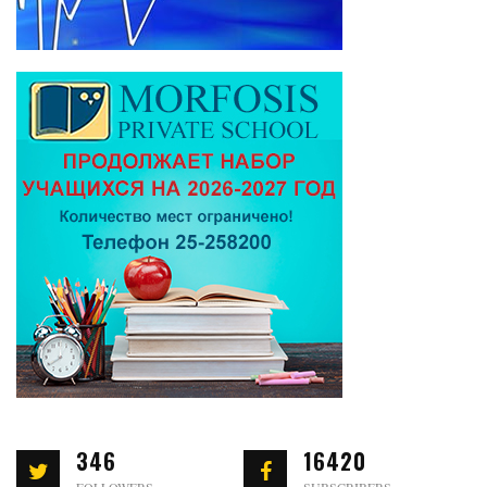
346
16420