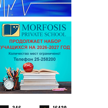
346
16420