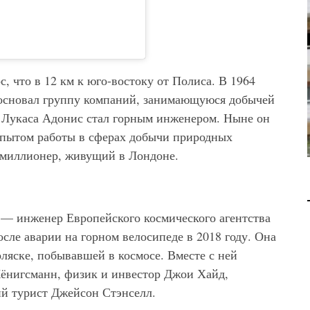
В 2028 ГОДУ ENI НАЧНЕТ
ДОБЫЧУ ГАЗА НА
МЕСТОРОЖДЕНИИ KRONOS
НА КИПРСКОМ ШЕЛЬФЕ
 что в 12 км к юго-востоку от Полиса. В 1964
БИЗНЕС
JUL 28, 2026
основал группу компаний, занимающуюся добычей
н Лукаса Адонис стал горным инженером. Ныне он
опытом работы в сферах добычи природных
тимиллионер, живущий в Лондоне.
 — инженер Европейского космического агентства
сле аварии на горном велосипеде в 2018 году. Она
ляске, побывавшей в космосе. Вместе с ней
ёнигсманн, физик и инвестор Джои Хайд,
й турист Джейсон Стэнселл.