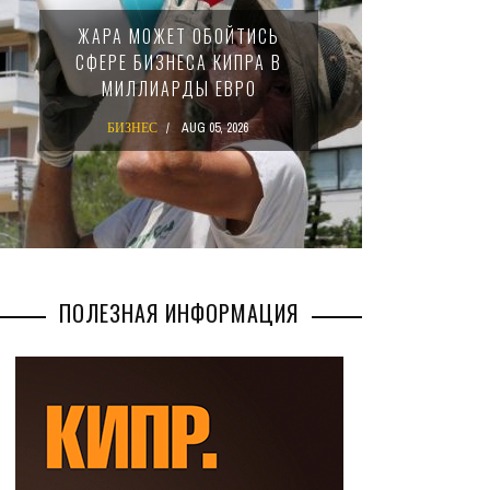
МИНФИ
ЖАРА МОЖЕТ ОБОЙТИСЬ
ЗАКОН
СФЕРЕ БИЗНЕСА КИПРА В
НАЛ
МИЛЛИАРДЫ ЕВРО
М
БИЗНЕС
AUG 05, 2026
БИ
ПОЛЕЗНАЯ ИНФОРМАЦИЯ