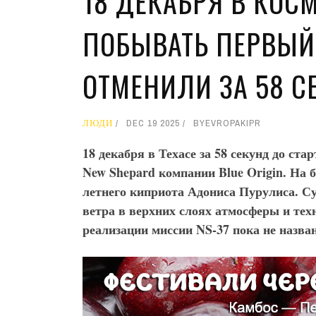
18 ДЕКАБРЯ В КОС
ПОБЫВАТЬ ПЕРВЫЙ
ОТМЕНИЛИ ЗА 58 С
ЛЮДИ
DEC 19 2025
BY
EVROPAKIPR
18 декабря в Техасе за 58 секунд до ста
New
Shepard
компании Blue
Origin
. На 
летнего киприота Адониса Пурулиса. Су
ветра в верхних слоях атмосферы и тех
реализации миссии NS
-37 пока не назва