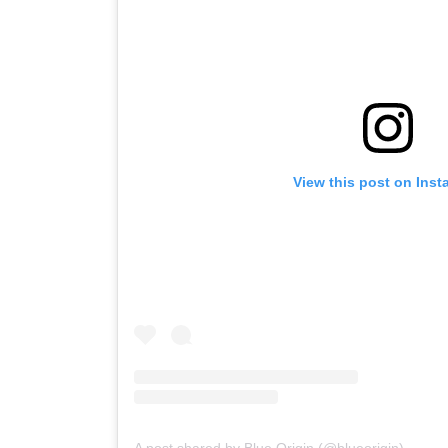
View this post on Ins
A post shared by Blue Origin (@blueorigin)