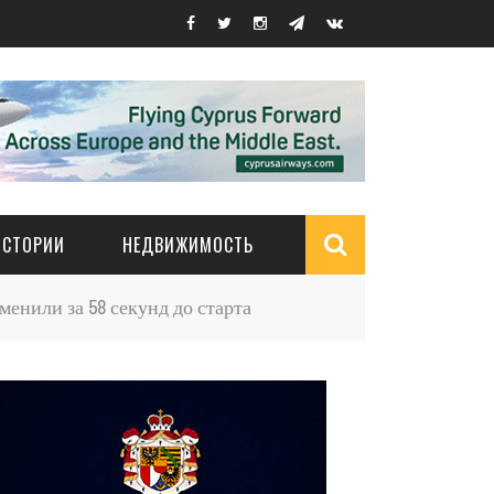
ИСТОРИИ
НЕДВИЖИМОСТЬ
Search
енили за 58 секунд до старта
form