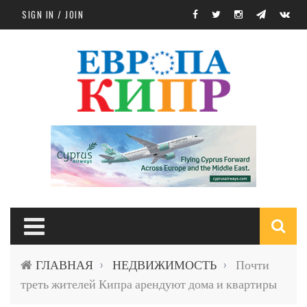
Skip to main content
SIGN IN / JOIN
S
ГЛАВНАЯ
НЕДВИЖИМОСТЬ
Почти
›
›
f
треть жителей Кипра арендуют дома и квартиры