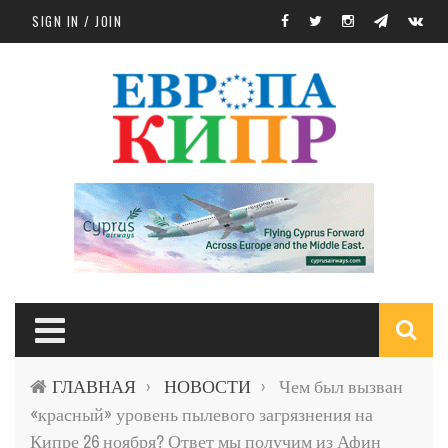
Skip to main content
SIGN IN / JOIN
S
ГЛАВНАЯ
НОВОСТИ
Чем был вызван
›
›
f
«красный» уровень пылевого загрязнения на
Кипре 26 ноября? Ответ мы получим из Афин