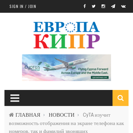
Skip to main content
SIGN IN / JOIN
S
ГЛАВНАЯ
НОВОСТИ
CyTA изучит
›
›
f
возможность отображения на экране телефона как
номеров, так и фамилий звонящих