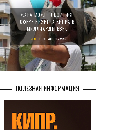
МИНФИ
ЖАРА МОЖЕТ ОБОЙТИСЬ
ЗАКОН
СФЕРЕ БИЗНЕСА КИПРА В
НАЛ
МИЛЛИАРДЫ ЕВРО
М
БИЗНЕС
AUG 05, 2026
БИ
ПОЛЕЗНАЯ ИНФОРМАЦИЯ