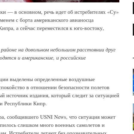
ки — в основном, речь идет об истребителях «Су»
менем с борта американского авианосца
Кипра, а сейчас переместился к юго-востоку,
 районе на довольном небольшом расстоянии друг
одятся и американские, и российские
иации выделены определенные воздушные
спокойство в отношении безопасности полетов
ый источник издания, который следит за ситуацией
ти Республики Кипр.
ера, сообщившего USNI News, что ситуация может
копилось слишком много военных самолетов и
ам. Истребители летают без опознавательных