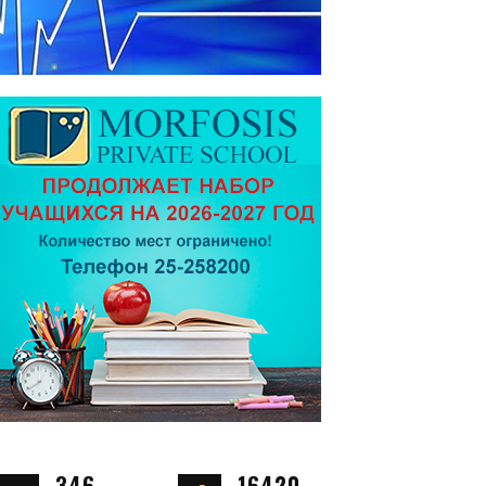
346
16420