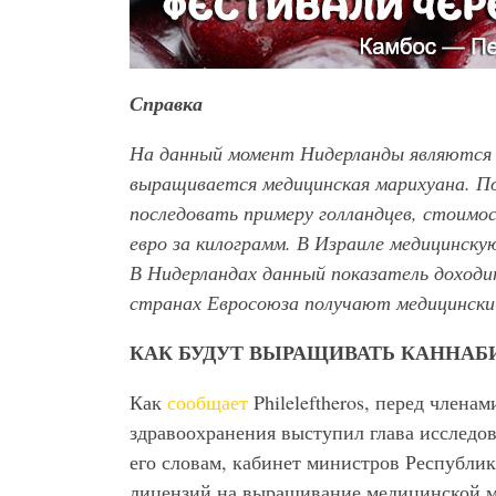
Справка
На данный момент Нидерланды являются 
выращивается медицинская марихуана. По
последовать примеру голландцев, стоимос
евро за килограмм. В Израиле медицинску
В Нидерландах данный показатель доход
странах Евросоюза получают медицински
КАК БУДУТ ВЫРАЩИВАТЬ КАННАБ
Как
сообщает
Phileleftheros, перед член
здравоохранения выступил глава исследо
его словам, кабинет министров Республи
лицензий на выращивание медицинской 