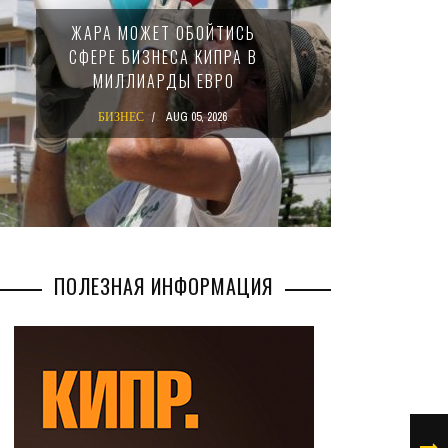
МИНФИ
ЖАРА МОЖЕТ ОБОЙТИСЬ
ЗАКОН
СФЕРЕ БИЗНЕСА КИПРА В
НАЛ
МИЛЛИАРДЫ ЕВРО
М
БИЗНЕС
AUG 05, 2026
БИ
ПОЛЕЗНАЯ ИНФОРМАЦИЯ