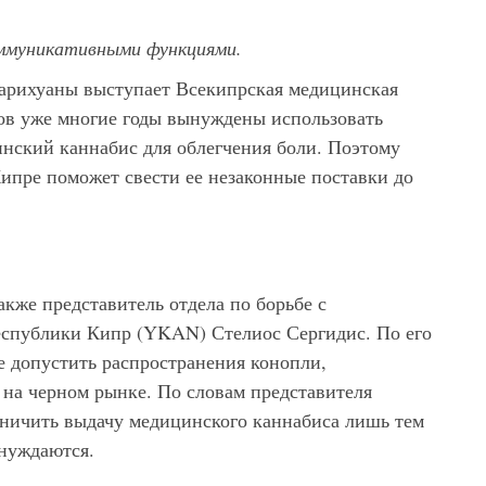
коммуникативными функциями.
марихуаны выступает Всекипрская медицинская
тов уже многие годы вынуждены использовать
инский каннабис для облегчения боли. Поэтому
ипре поможет свести ее незаконные поставки до
кже представитель отдела по борьбе с
еспублики Кипр (YKAN) Стелиос Сергидис. По его
не допустить распространения конопли,
 на черном рынке. По словам представителя
аничить выдачу медицинского каннабиса лишь тем
 нуждаются.