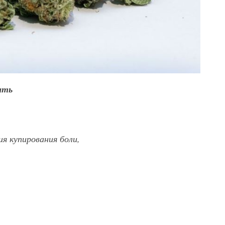
ать
ия купирования боли,