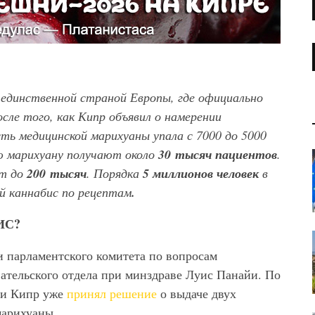
единственной страной Европы, где официально
сле того, как Кипр объявил о намерении
ть медицинской марихуаны упала с 7000 до 5000
ю марихуану получают около
30 тысяч пациентов
.
ит до
200 тысяч
. Порядка
5 миллионов человек
в
й каннабис по рецептам
.
ИС?
ами парламентского комитета по вопросам
вательского отдела при минздраве Луис Панайи. По
ки Кипр уже
принял решение
о выдаче двух
марихуаны.