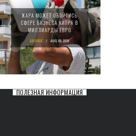
МИНФИ
ЖАРА МОЖЕТ ОБОЙТИСЬ
ЗАКОН
СФЕРЕ БИЗНЕСА КИПРА В
НАЛ
МИЛЛИАРДЫ ЕВРО
М
БИЗНЕС
AUG 05, 2026
БИ
ПОЛЕЗНАЯ ИНФОРМАЦИЯ