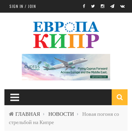
Skip to main content
SIGN IN / JOIN
S
ГЛАВНАЯ
НОВОСТИ
Новая погоня со
›
›
f
стрельбой на Кипре