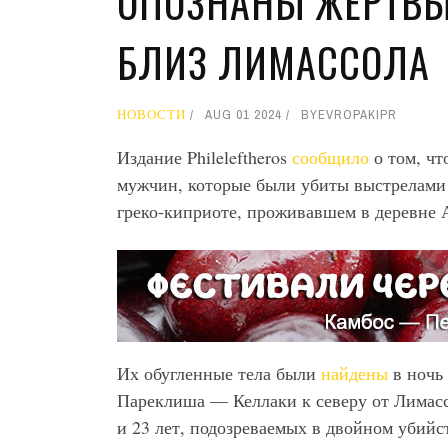
ОПОЗНАНЫ ЖЕРТВЫ
БЛИЗ ЛИМАССОЛА
НОВОСТИ
AUG 01 2024
BY
EVROPAKIPR
Издание Phileleftheros
сообщило
о том, чт
мужчин, которые были убиты выстрелами и
греко-киприоте, проживавшем в деревне 
Их обугленные тела были
найдены
в ночь 
Пареклиша — Келлаки к северу от Лимасс
и 23 лет, подозреваемых в двойном убий