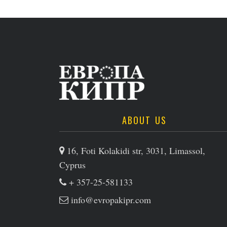
ABOUT US
16, Foti Kolakidi str, 3031, Limassol,
Cyprus
+ 357-25-581133
info@evropakipr.com