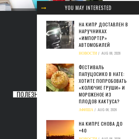
YOU MAY INTERESTED
МИНФИ
ЖАРА МОЖЕТ ОБОЙТИСЬ
ЗАКОН
СФЕРЕ БИЗНЕСА КИПРА В
НАЛ
НА КИПР ДОСТАВЛЕН В
МИЛЛИАРДЫ ЕВРО
М
НАРУЧНИКАХ
«ИМПОРТЕР»
БИЗНЕС
AUG 05, 2026
АВТОМОБИЛЕЙ
БИ
НОВОСТИ
AUG 06, 2026
ФЕСТИВАЛЬ
ПАПУЦОСИКО В НАТЕ:
ХОТИТЕ ПОПРОБОВАТЬ
«КОЛЮЧИЕ ГРУШИ» И
ПОЛЕЗНАЯ ИНФОРМАЦИЯ
МОРОЖЕНОЕ ИЗ
ПЛОДОВ КАКТУСА?
АФИША
AUG 06, 2026
НА КИПРЕ СНОВА ДО
+40