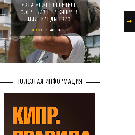
ЖАРА МОЖЕТ ОБОЙТИСЬ
ЗАКОН
СФЕРЕ БИЗНЕСА КИПРА В
НАЛ
МИЛЛИАРДЫ ЕВРО
М
БИЗНЕС
AUG 05, 2026
БИ
ПОЛЕЗНАЯ ИНФОРМАЦИЯ