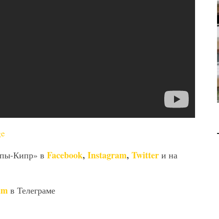
В 2028 ГОДУ ENI НАЧНЕТ
ДОБЫЧУ ГАЗА НА
МЕСТОРОЖДЕНИИ KRONOS
НА КИПРСКОМ ШЕЛЬФЕ
БИЗНЕС
JUL 28, 2026
ge
Facebook
,
Instagram
,
Twitter
опы-Кипр» в
и на
am
в Телеграме