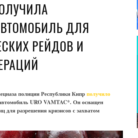
ПОЛУЧИЛА
АВТОМОБИЛЬ ДЛЯ
ЕСКИХ РЕЙДОВ И
ЕРАЦИЙ
пецназа полиции Республики Кипр
получило
 автомобиль URO VAMTAC*. Он оснащен
ц для разрешения кризисов с захватом