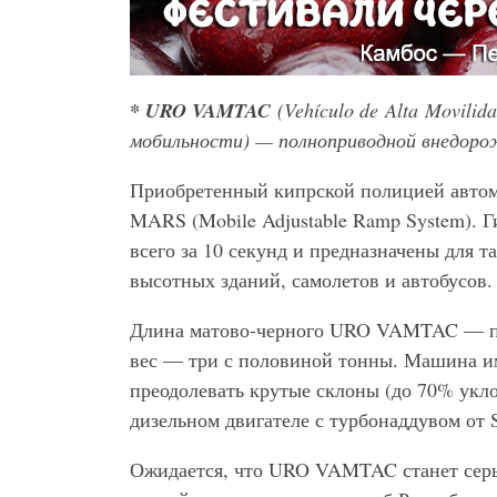
* URO
VAMTAC
(Veh
ículo
de Alta Movilida
мобильности)
— полноприводной внедоро
Приобретенный кипрской полицией автом
MARS (Mobile Adjustable Ramp System). 
всего за 10 секунд и предназначены для т
высотных зданий, самолетов и автобусов.
Длина матово-черного URO VAMTAC — поч
вес — три с половиной тонны. Машина име
преодолевать крутые склоны (до 70% укл
дизельном двигателе с турбонаддувом от S
Ожидается, что URO VAMTAC станет серь