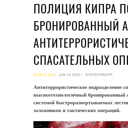
ПОЛИЦИЯ КИПРА 
БРОНИРОВАННЫЙ 
АНТИТЕРРОРИСТИЧ
СПАСАТЕЛЬНЫХ ОП
НОВОСТИ
JUN 10 2025
BY
EVROPAKIPR
Антитеррористическое подразделение с
высокотехнологичный бронированный
системой быстроразвертываемых лестни
заложников и тактических операций.