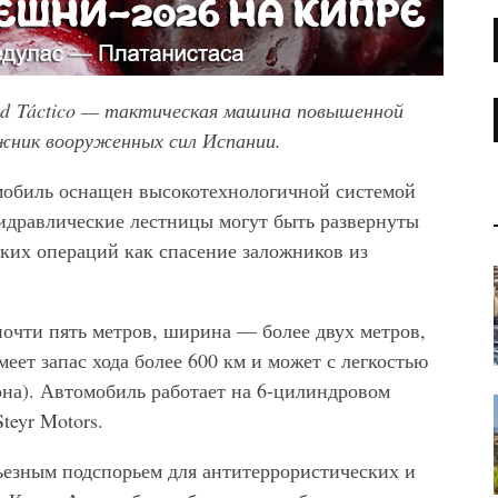
d T
áctico
— тактическая машина повышенной
жник вооруженных сил Испании.
обиль оснащен высокотехнологичной системой
Гидравлические лестницы могут быть развернуты
аких операций как спасение заложников из
ти пять метров, ширина — более двух метров,
ет запас хода более 600 км и может с легкостью
она). Автомобиль работает на 6-цилиндровом
teyr Motors.
езным подспорьем для антитеррористических и