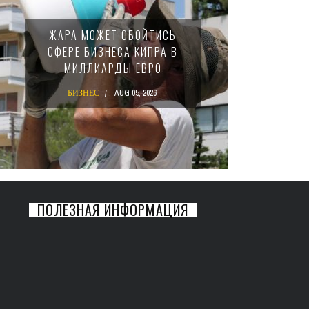
МИНФИ
ЖАРА МОЖЕТ ОБОЙТИСЬ
ЗАКОН
СФЕРЕ БИЗНЕСА КИПРА В
НАЛ
МИЛЛИАРДЫ ЕВРО
М
БИЗНЕС
AUG 05, 2026
БИ
ПОЛЕЗНАЯ ИНФОРМАЦИЯ