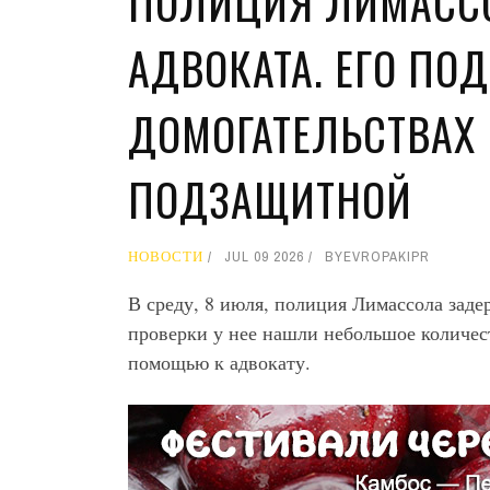
ПОЛИЦИЯ ЛИМАСС
АДВОКАТА. ЕГО ПО
ДОМОГАТЕЛЬСТВАХ 
ПОДЗАЩИТНОЙ
НОВОСТИ
JUL 09 2026
BY
EVROPAKIPR
В среду, 8 июля, полиция Лимассола зад
проверки у нее нашли небольшое количес
помощью к адвокату.