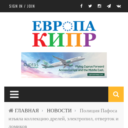
Skip to main content
SIGN IN / JOIN
S
ГЛАВНАЯ
НОВОСТИ
Полиция Пафоса
›
›
f
изъяла коллекцию дрелей, электропил, отверток и
ломиков