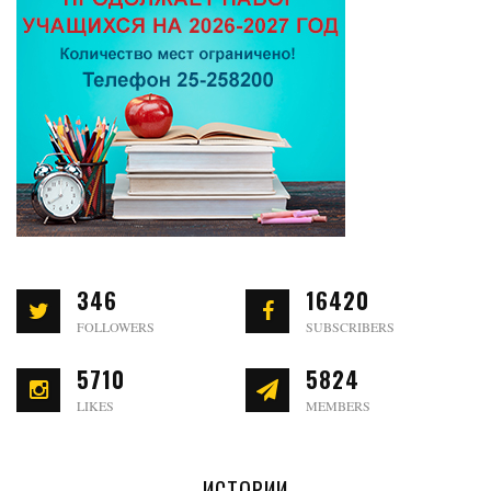
346
16420
FOLLOWERS
SUBSCRIBERS
5710
5824
LIKES
MEMBERS
ИСТОРИИ