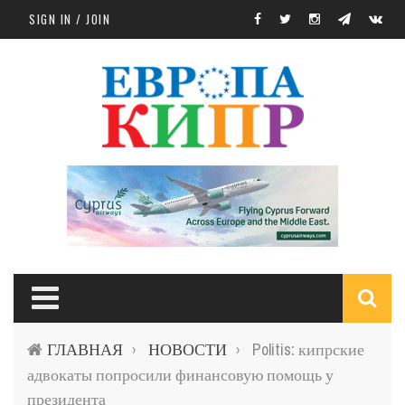
Skip to main content
SIGN IN / JOIN
S
ГЛАВНАЯ
НОВОСТИ
Politis: кипрские
›
›
f
адвокаты попросили финансовую помощь у
президента