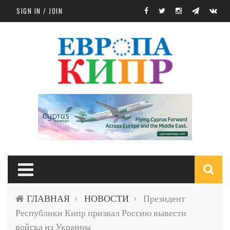
Skip to main content
SIGN IN / JOIN
S
ГЛАВНАЯ
НОВОСТИ
Президент
›
›
f
Республики Кипр призвал Россию вывести
войска из Украины