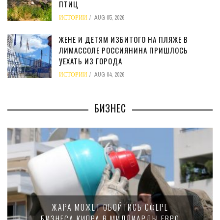
ПТИЦ
ИСТОРИИ
AUG 05, 2026
ЖЕНЕ И ДЕТЯМ ИЗБИТОГО НА ПЛЯЖЕ В
ЛИМАССОЛЕ РОССИЯНИНА ПРИШЛОСЬ
УЕХАТЬ ИЗ ГОРОДА
ИСТОРИИ
AUG 04, 2026
БИЗНЕС
МИНФИН
АРА МОЖЕТ ОБОЙТИСЬ СФЕРЕ
15-П
НЕСА КИПРА В МИЛЛИАРДЫ ЕВРО
КРУ