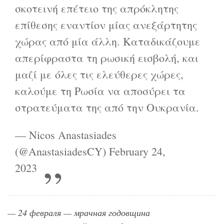
σκοτεινή επέτειο της απρόκλητης
επίθεσης εναντίον μίας ανεξάρτητης
χώρας από μία άλλη. Καταδικάζουμε
απερίφραστα τη ρωσική εισβολή, και
μαζί με όλες τις ελεύθερες χώρες,
καλούμε τη Ρωσία να αποσύρει τα
στρατεύματα της από την Ουκρανία.
— Nicos Anastasiades
(@AnastasiadesCY)
February 24,
2023
— 24 февраля — мрачная годовщина