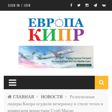
Skip to main content
SIGN IN / JOIN
S
ГЛАВНАЯ
НОВОСТИ
Религиозные
›
›
f
лидеры Кипра осудили вечеринку в стиле техно в
армянском монастыре Сурб Магар