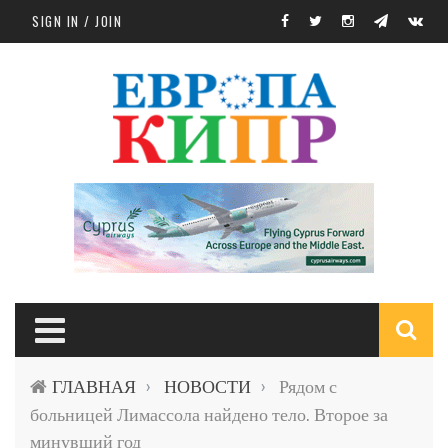
Skip to main content
SIGN IN / JOIN
S
ГЛАВНАЯ
НОВОСТИ
Рядом с
›
›
f
больницей Лимассола найдено тело. Второе за
минувший год