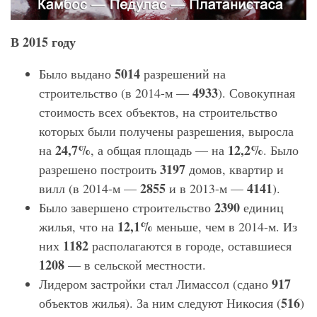
В 2015 году
5014
Было выдано
разрешений на
4933
строительство (в 2014-м —
). Совокупная
стоимость всех объектов, на строительство
которых были получены разрешения, выросла
24,7%
12,2%
на
, а общая площадь — на
. Было
3197
разрешено построить
домов, квартир и
2855
4141
вилл (в 2014-м —
и в 2013-м —
).
2390
Было завершено строительство
единиц
12,1%
жилья, что на
меньше, чем в 2014-м. Из
1182
них
располагаются в городе, оставшиеся
1208
— в сельской местности.
917
Лидером застройки стал Лимассол (сдано
516
объектов жилья). За ним следуют Никосия (
)