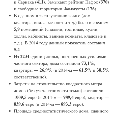
411
370
и Ларнака (
). Замыкают рейтинг Пафос (
)
176
и свободные территории Фамагусты (
).
В сданном в эксплуатацию жилье (дом,
квартира, вилла, мезонет и т.д.) было в среднем
5,9
помещений (спальни, гостиные, кухни,
холлы, кабинеты, ванные комнаты, кладовые и
т.д.). В 2014 году данный показатель составил
5,4
.
2234
Из
единиц жилья, построенных усилиями
73,1%
частного сектора, дома составили
,
26,9%
61,5%
38,5%
квартиры —
(в 2014-м —
и
соответственно).
Затраты на строительство квадратного метра
домов (без учета стоимости земли) составили
1009,5
989,4
евро (в 2014-м —
евро), квартир —
839,6
893,3
евро (в 2014-м —
евро).
Площадь среднестатистического дома, сданного