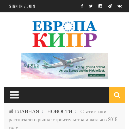
Skip to main content
SIGN IN / JOIN
S
ГЛАВНАЯ
НОВОСТИ
Статистики
›
›
f
рассказали о рынке строительства и жилья в 2015
году