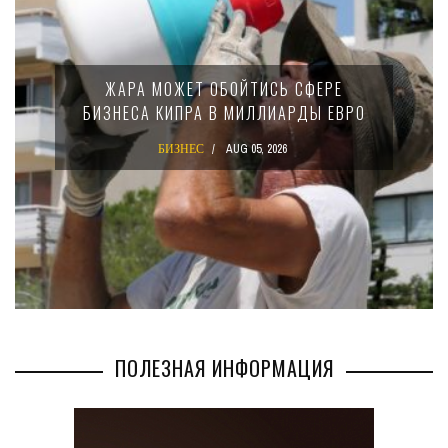
МИНФИН КИПР
МОЖЕТ ОБОЙТИСЬ СФЕРЕ
15-ПРОЦЕ
 КИПРА В МИЛЛИАРДЫ ЕВРО
КРУПНЫ
БИЗНЕС
AUG 05, 2026
БИЗ
ПОЛЕЗНАЯ ИНФОРМАЦИЯ