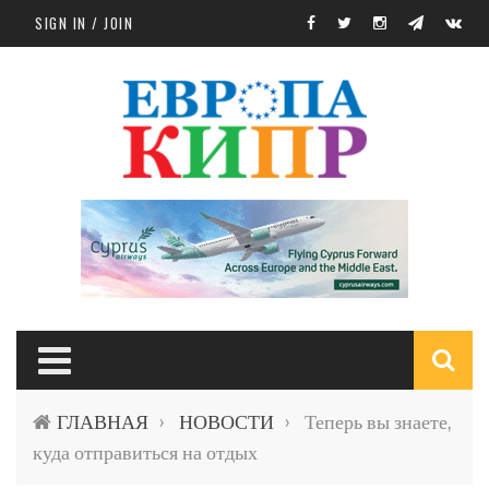
Skip to main content
SIGN IN / JOIN
S
ГЛАВНАЯ
НОВОСТИ
Теперь вы знаете,
›
›
f
куда отправиться на отдых