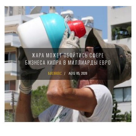
МИНФИН КИПР
МОЖЕТ ОБОЙТИСЬ СФЕРЕ
15-ПРОЦЕ
 КИПРА В МИЛЛИАРДЫ ЕВРО
КРУПНЫ
БИЗНЕС
AUG 05, 2026
БИЗ