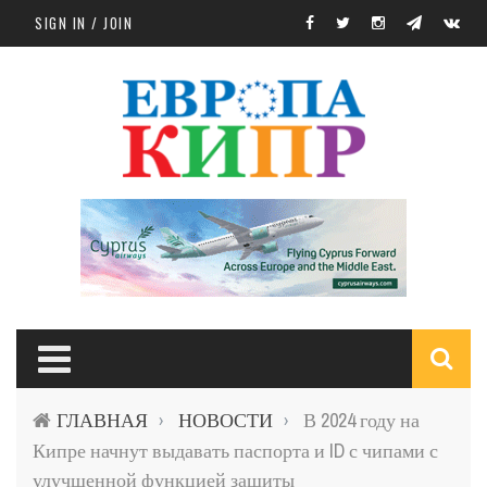
Skip to main content
SIGN IN / JOIN
S
ГЛАВНАЯ
НОВОСТИ
В 2024 году на
›
›
f
Кипре начнут выдавать паспорта и ID с чипами с
улучшенной функцией защиты