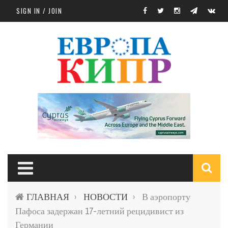
Skip to main content
SIGN IN / JOIN
S
ГЛАВНАЯ
НОВОСТИ
В аэропорту
›
›
f
Пафоса задержан 17-летний рецидивист из
Германии