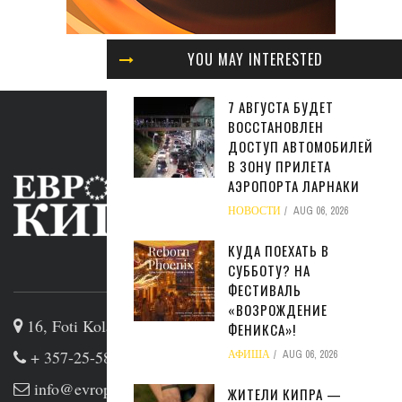
YOU MAY INTERESTED
7 АВГУСТА БУДЕТ
ВОССТАНОВЛЕН
ДОСТУП АВТОМОБИЛЕЙ
В ЗОНУ ПРИЛЕТА
АЭРОПОРТА ЛАРНАКИ
НОВОСТИ
AUG 06, 2026
КУДА ПОЕХАТЬ В
СУББОТУ? НА
ABOUT US
ФЕСТИВАЛЬ
«ВОЗРОЖДЕНИЕ
16, Foti Kolakidi str, 3031, Limassol, Cyprus
ФЕНИКСА»!
+ 357-25-581133
АФИША
AUG 06, 2026
info@evropakipr.com
ЖИТЕЛИ КИПРА —