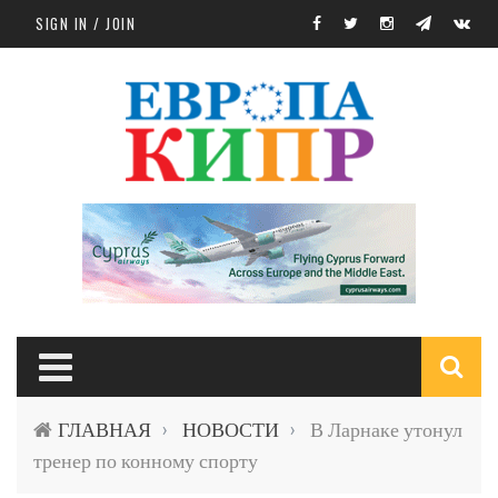
Skip to main content
SIGN IN / JOIN
S
ГЛАВНАЯ
НОВОСТИ
В Ларнаке утонул
›
›
f
тренер по конному спорту