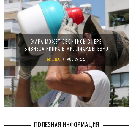
МИНФИН КИПРА ПЕРЕПИСАЛ З
Ь СФЕРЕ
15-ПРОЦЕНТНОМ НАЛОГЕ
ИАРДЫ ЕВРО
КРУПНЫХ МЕЖДУНАРОД
КОМПАНИЙ
26
БИЗНЕС
AUG 02, 2026
ПОЛЕЗНАЯ ИНФОРМАЦИЯ