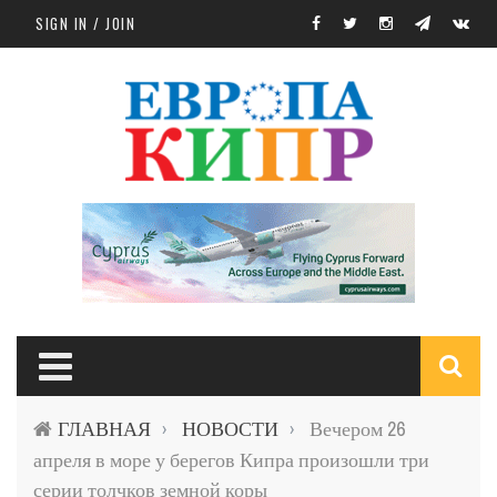
Skip to main content
SIGN IN / JOIN
S
ГЛАВНАЯ
НОВОСТИ
Вечером 26
›
›
f
апреля в море у берегов Кипра произошли три
серии толчков земной коры