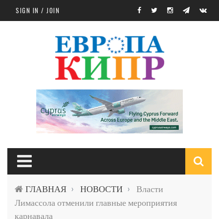
Skip to main content
SIGN IN / JOIN
S
ГЛАВНАЯ
НОВОСТИ
Власти
›
›
f
Лимассола отменили главные мероприятия
карнавала