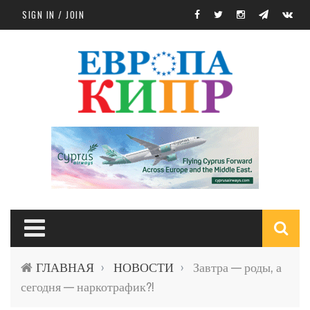
Skip to main content
SIGN IN / JOIN
S
ГЛАВНАЯ
НОВОСТИ
Завтра — роды, а
›
›
f
сегодня — наркотрафик?!