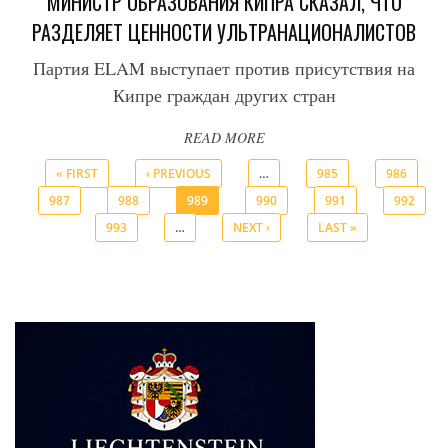
МИНИСТР ОБРАЗОВАНИЯ КИПРА СКАЗАЛ, ЧТО
РАЗДЕЛЯЕТ ЦЕННОСТИ УЛЬТРАНАЦИОНАЛИСТОВ
Партия ELAM выступает против присутствия на
Кипре граждан других стран
READ MORE
« FIRST
‹ PREVIOUS
…
985
986
987
988
989
990
991
992
Pages
993
…
NEXT ›
LAST »