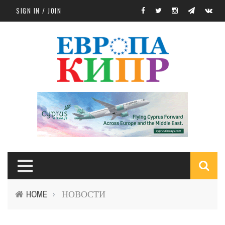
Skip to main content
SIGN IN / JOIN
S
HOME
НОВОСТИ
›
f