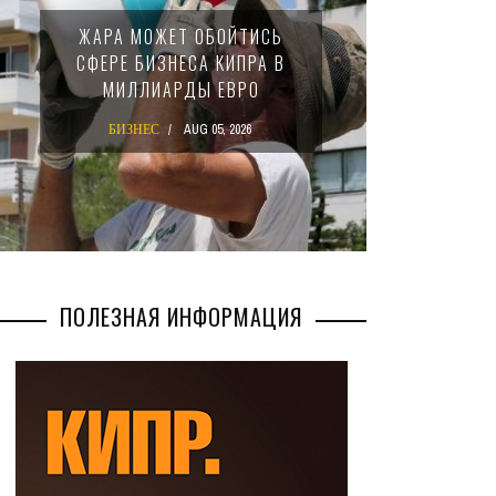
МИНФИН 
ЖАРА МОЖЕТ ОБОЙТИСЬ
ЗАКОН О
СФЕРЕ БИЗНЕСА КИПРА В
НАЛОГ
МИЛЛИАРДЫ ЕВРО
МЕЖ
БИЗНЕС
AUG 05, 2026
БИЗН
ПОЛЕЗНАЯ ИНФОРМАЦИЯ