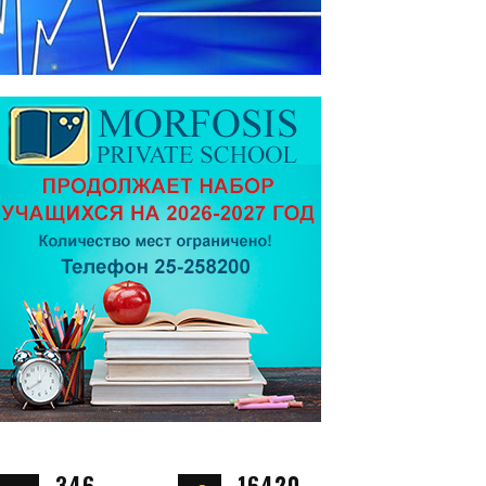
346
16420