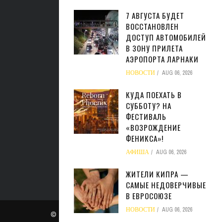
7 АВГУСТА БУДЕТ
ВОССТАНОВЛЕН
ДОСТУП АВТОМОБИЛЕЙ
В ЗОНУ ПРИЛЕТА
АЭРОПОРТА ЛАРНАКИ
НОВОСТИ
AUG 06, 2026
КУДА ПОЕХАТЬ В
СУББОТУ? НА
ФЕСТИВАЛЬ
«ВОЗРОЖДЕНИЕ
ФЕНИКСА»!
АФИША
AUG 06, 2026
ЖИТЕЛИ КИПРА —
САМЫЕ НЕДОВЕРЧИВЫЕ
В ЕВРОСОЮЗЕ
НОВОСТИ
AUG 06, 2026
© Copyright
admin
. All rights reserved.