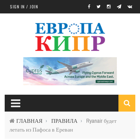
Skip to main content
SIGN IN / JOIN
S
ГЛАВНАЯ
ПРАВИЛА
Ryanair будет
›
›
f
летать из Пафоса в Ереван