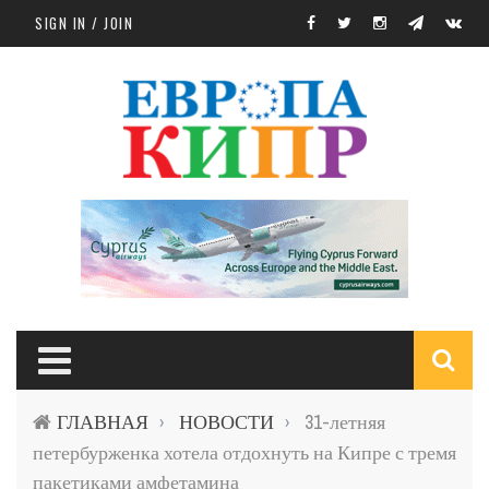
Skip to main content
SIGN IN / JOIN
S
ГЛАВНАЯ
НОВОСТИ
31-летняя
›
›
f
петербурженка хотела отдохнуть на Кипре с тремя
пакетиками амфетамина