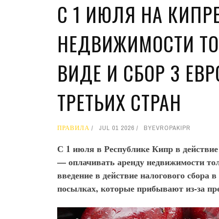
С 1 ИЮЛЯ НА КИПР
НЕДВИЖИМОСТИ ТО
ВИДЕ И СБОР 3 ЕВ
ТРЕТЬИХ СТРАН
ПРАВИЛА
JUL 01 2026
BY
EVROPAKIPR
С 1 июля в Республике Кипр в действие
— оплачивать аренду недвижимости то
введение в действие налогового сбора в
посылках, которые прибывают из-за пр