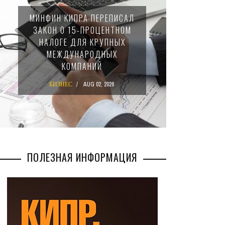
КИПРА ПЕРЕПИСАЛ
НАЛОГОВАЯ СЛУЖБА К
О 15-ПРОЦЕНТНОМ
ПРОВЕЛА ВНЕЗАПНЫ
Е ДЛЯ КРУПНЫХ
ПРОВЕРКИ. ОКОЛО
ДУНАРОДНЫХ
ПОЛОВИНЫ КОМПАНИ
КОМПАНИЙ
НАРУШИЛИ ЗАКОН
НЕС
AUG 02, 2026
БИЗНЕС
JUL 29, 2026
ПОЛЕЗНАЯ ИНФОРМАЦИЯ