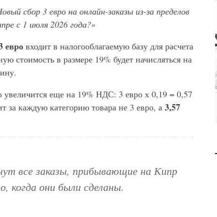
вый сбор 3 евро на онлайн-заказы из-за пределов
РАБОТОДАТЕЛЯМ НА КИПРЕ
МИНФИН 
пре с 1 июля 2026 года?»
ВСЁ СЛОЖНЕЕ НАХОДИТЬ
ЗАКОН 
СОТРУДНИКОВ: РЫНОК
НАЛОГ
3 евро
входит в налогооблагаемую базу для расчета
ТРУДА МЕНЯЕТСЯ В
МЕЖ
ную стоимость в размере 19% будет начисляться на
ПОЛЬЗУ СОИСКАТЕЛЕЙ
ину.
БИЗНЕС
JUL 27, 2026
БИЗ
 увеличится еще на 19% НДС: 3 евро х 0,19 = 0,57
3,57
ит за каждую категорию товара не 3 евро, а
нут все заказы, прибывающие на Кипр
о, когда они были сделаны.