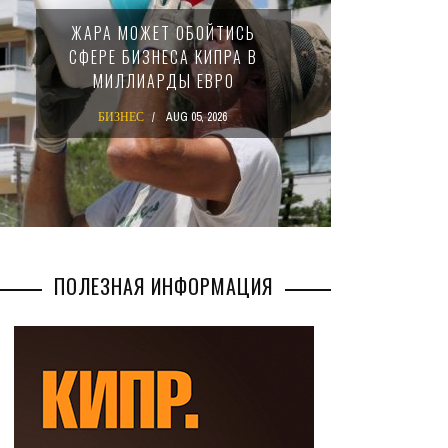
МИНФИН К
ЖАРА МОЖЕТ ОБОЙТИСЬ
ЗАКОН О
СФЕРЕ БИЗНЕСА КИПРА В
НАЛОГЕ
МИЛЛИАРДЫ ЕВРО
МЕЖД
К
БИЗНЕС
AUG 05, 2026
БИЗНЕ
ПОЛЕЗНАЯ ИНФОРМАЦИЯ