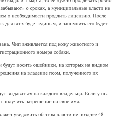
ию выдали 1 марта, то ее нужно продлевать ровно
 «забывают» о сроках, а муниципальные власти не
ем о необходимости продлить лицензию. После
ок для всех будет единым, и запомнить его будет
.
вана. Чип вживляется под кожу животного и
гистрационного номера собаки.
ы будут носить ошейники, на которых на видном
зрешения на владение псом, полученного их
ут выдаваться на каждого владельца. Если у пса
н получить разрешение на свое имя.
олжен уведомить об этом власти не позднее 48