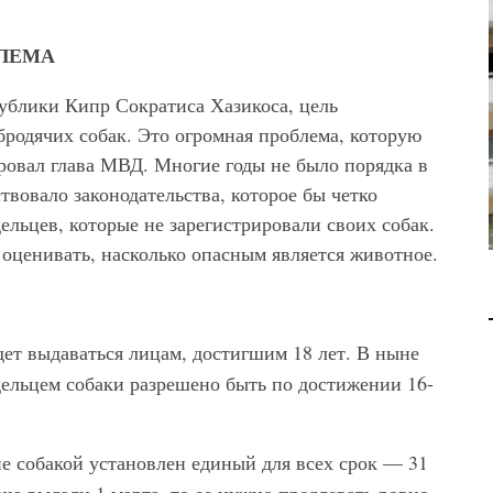
В 2028 ГОДУ ENI НАЧНЕТ
ДОБЫЧУ ГАЗА НА
БЛЕМА
МЕСТОРОЖДЕНИИ KRONOS
НА КИПРСКОМ ШЕЛЬФЕ
ублики Кипр Сократиса Хазикоса, цель
родячих собак. Это огромная проблема, которую
БИЗНЕС
JUL 28, 2026
ровал глава МВД. Многие годы не было порядка в
твовало законодательства, которое бы четко
ельцев, которые не зарегистрировали своих собак.
к оценивать, насколько опасным является животное.
дет выдаваться лицам, достигшим 18 лет. В ныне
ельцем собаки разрешено быть по достижении 16-
е собакой установлен единый для всех срок — 31