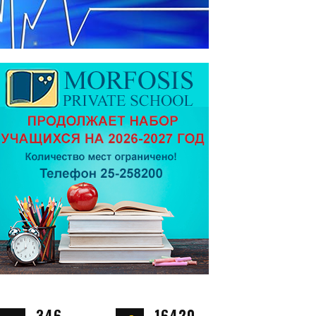
346
16420