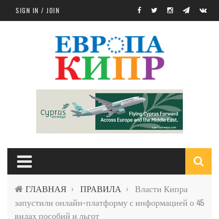
Skip to main content
SIGN IN / JOIN
S
ГЛАВНАЯ
ПРАВИЛА
Власти Кипра
›
›
f
запустили онлайн-платформу с информацией о 45
видах пособий и льгот