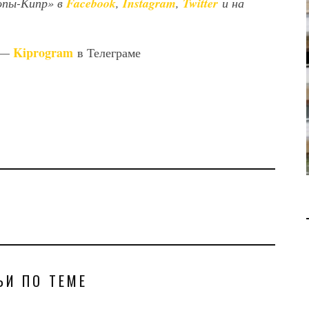
опы-Кипр» в
Facebook
,
Instagram
,
Twitter
и на
В 2028 ГОДУ ENI НАЧНЕТ
ДОБЫЧУ ГАЗА НА
Kiprogram
 —
в Телеграме
МЕСТОРОЖДЕНИИ KRONOS
НА КИПРСКОМ ШЕЛЬФЕ
БИЗНЕС
JUL 28, 2026
ЬИ ПО ТЕМЕ