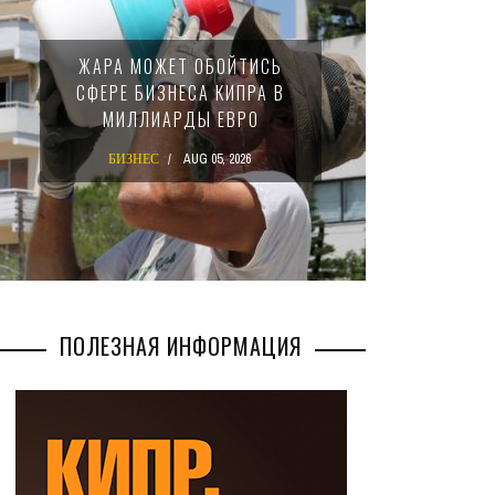
МИНФИ
ЖАРА МОЖЕТ ОБОЙТИСЬ
ЗАКОН
СФЕРЕ БИЗНЕСА КИПРА В
НАЛ
МИЛЛИАРДЫ ЕВРО
М
БИЗНЕС
AUG 05, 2026
БИ
ПОЛЕЗНАЯ ИНФОРМАЦИЯ