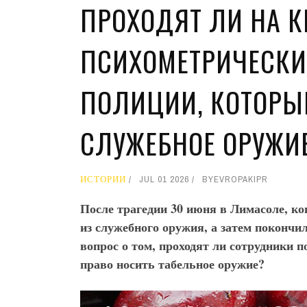
ПРОХОДЯТ ЛИ НА К
ПСИХОМЕТРИЧЕСКИ
ПОЛИЦИИ, КОТОРЫ
СЛУЖЕБНОЕ ОРУЖИ
ИСТОРИИ
JUL 01 2026
BY
EVROPAKIPR
После трагедии 30 июня в Лимасоле, к
из служебного оружия, а затем покончил
вопрос о том, проходят ли сотрудники 
право носить табельное оружие?