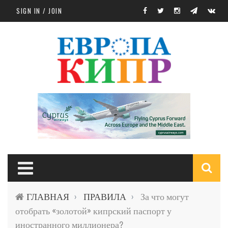
Skip to main content
SIGN IN / JOIN
S
ГЛАВНАЯ
ПРАВИЛА
За что могут
›
›
f
отобрать «золотой» кипрский паспорт у
иностранного миллионера?