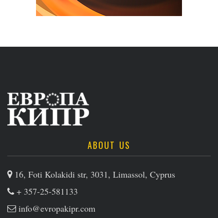
ABOUT US
16, Foti Kolakidi str, 3031, Limassol, Cyprus
+ 357-25-581133
info@evropakipr.com